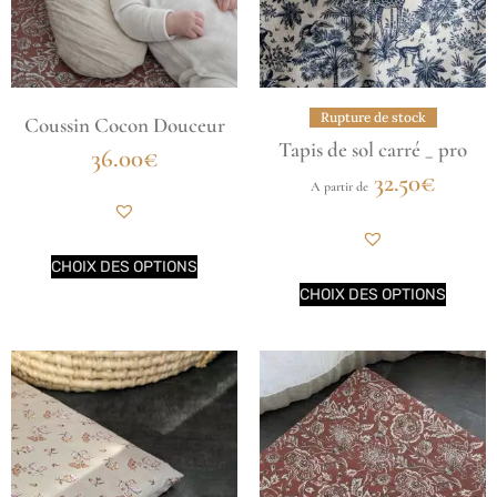
Rupture de stock
Coussin Cocon Douceur
Tapis de sol carré _ pro
36.00
€
32.50
€
A partir de
CHOIX DES OPTIONS
CHOIX DES OPTIONS