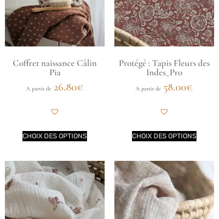
Coffret naissance Câlin
Protégé : Tapis Fleurs des
Pia
Indes_Pro
26.80
€
58.00
€
A partir de
A partir de
CHOIX DES OPTIONS
CHOIX DES OPTIONS