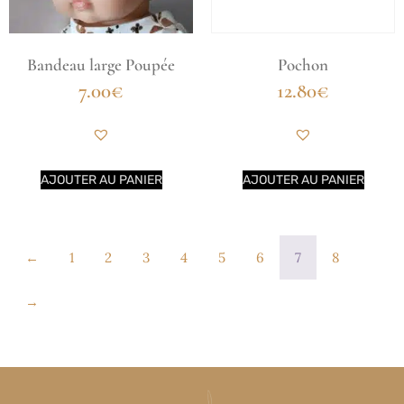
Bandeau large Poupée
Pochon
7.00
€
12.80
€
AJOUTER AU PANIER
AJOUTER AU PANIER
←
1
2
3
4
5
6
7
8
→