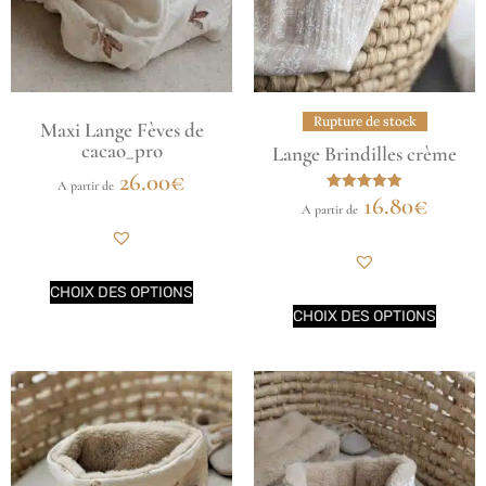
Rupture de stock
Maxi Lange Fèves de
cacao_pro
Lange Brindilles crème
26.00
€
A partir de
16.80
€
Note
A partir de
5.00
sur 5
CHOIX DES OPTIONS
CHOIX DES OPTIONS