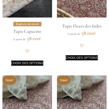
Rupture de stock
Tapis Fleurs des Indes
Tapis Capucine
58.00
€
A partir de
58.00
€
A partir de
CHOIX DES OPTIONS
CHOIX DES OPTIONS
New!
New!