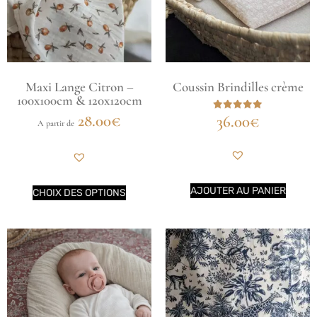
Maxi Lange Citron –
Coussin Brindilles crème
100x100cm & 120x120cm
28.00
€
36.00
€
Note
A partir de
5.00
sur 5
AJOUTER AU PANIER
CHOIX DES OPTIONS