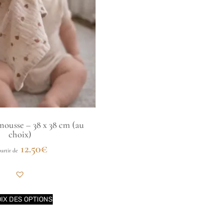
ousse – 38 x 38 cm (au
choix)
12.50
€
artir de
IX DES OPTIONS