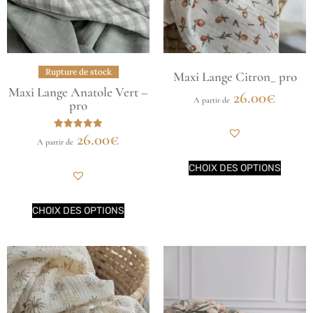
Rupture de stock
Maxi Lange Citron_ pro
Maxi Lange Anatole Vert –
26.00
€
A partir de
pro
26.00
€
Note
A partir de
5.00
sur 5
CHOIX DES OPTIONS
CHOIX DES OPTIONS