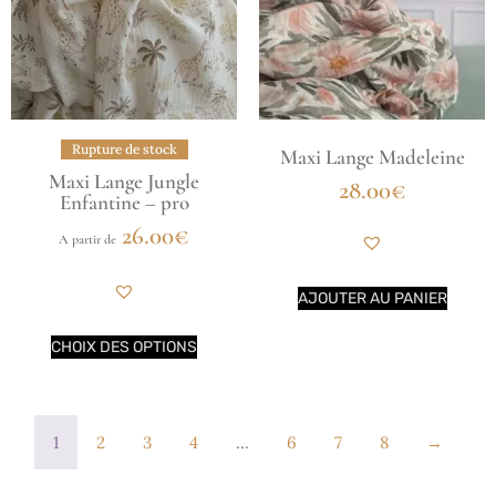
Rupture de stock
Maxi Lange Madeleine
Maxi Lange Jungle
28.00
€
Enfantine – pro
26.00
€
A partir de
AJOUTER AU PANIER
CHOIX DES OPTIONS
1
2
3
4
…
6
7
8
→