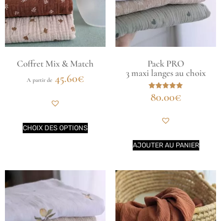
Coffret Mix & Match
Pack PRO
3 maxi langes au choix
45.60
€
A partir de
80.00
€
Note
5.00
sur 5
CHOIX DES OPTIONS
AJOUTER AU PANIER