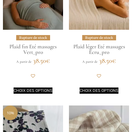
Rupture de stock
Rupture de stock
Plaid fin Eté massages
Plaid léger Eté massages
Vert_pro
Écru_pro
38.50
€
38.50
€
A partir de
A partir de
CHOIX DES OPTIONS
CHOIX DES OPTIONS
10%