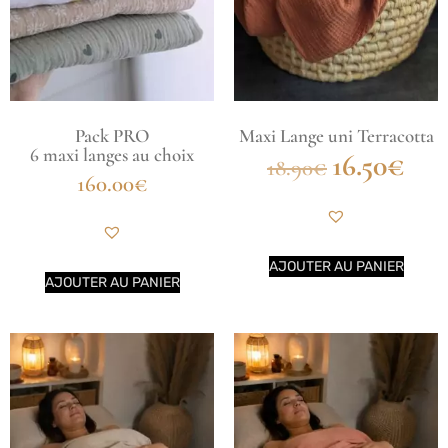
Pack PRO
Maxi Lange uni Terracotta
6 maxi langes au choix
16.50
€
18.90
€
160.00
€
AJOUTER AU PANIER
AJOUTER AU PANIER