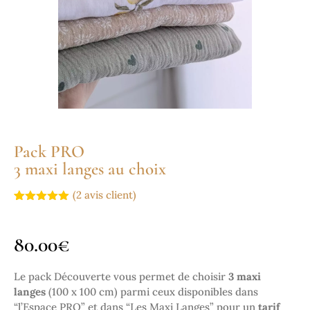
Pack PRO
3 maxi langes au choix
(
2
avis client)
Noté
2
5.00
sur 5
basé sur
80.00
€
notations
client
Le pack Découverte vous permet de choisir
3 maxi
langes
(100 x 100 cm) parmi ceux disponibles dans
“l’Espace PRO” et dans “Les Maxi Langes” pour un
tarif