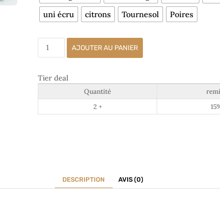
uni écru
citrons
Tournesol
Poires
AJOUTER AU PANIER
Tier deal
Quantité
remi
2 +
15
DESCRIPTION
AVIS (0)