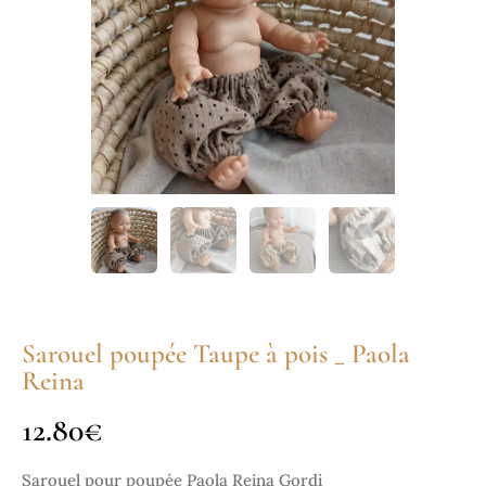
Sarouel poupée Taupe à pois _ Paola
Reina
12.80
€
Sarouel pour poupée Paola Reina Gordi