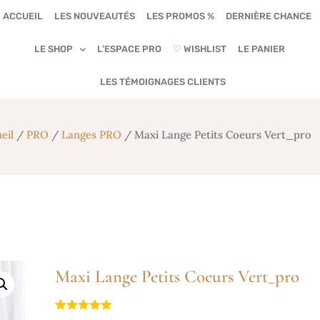
ACCUEIL
LES NOUVEAUTÉS
LES PROMOS %
DERNIÈRE CHANCE
LE SHOP
L’ESPACE PRO
♡ WISHLIST
LE PANIER
LES TÉMOIGNAGES CLIENTS
eil
/
PRO
/
Langes PRO
/ Maxi Lange Petits Coeurs Vert_pro
Maxi Lange Petits Coeurs Vert_pro
Noté
3
5.00