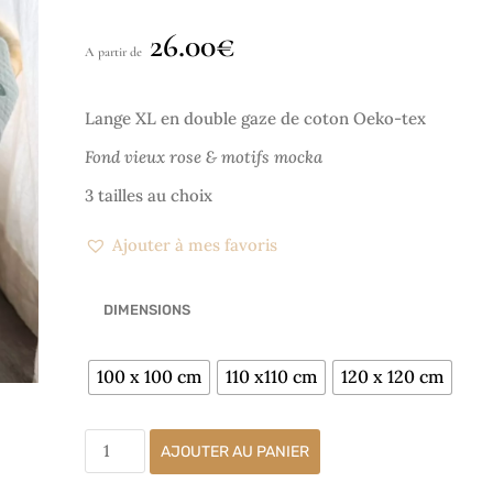
sur 5
basé sur
26.00
€
notations
A partir de
client
Lange XL en double gaze de coton Oeko-tex
Fond vieux rose & motifs mocka
3 tailles au choix
Ajouter à mes favoris
DIMENSIONS
100 x 100 cm
110 x110 cm
120 x 120 cm
AJOUTER AU PANIER