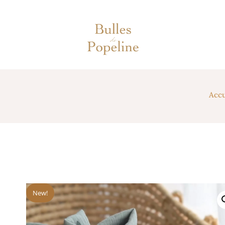
Accu
New!