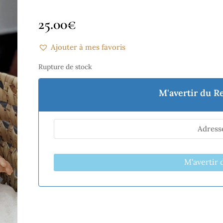
sur 5
basé sur
25.00
€
notations
client
Ajouter à mes favoris
Rupture de stock
M'avertir du R
M'avertir 