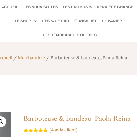
ACCUEIL
LES NOUVEAUTÉS
LES PROMOS %
DERNIÈRE CHANCE
LE SHOP
L’ESPACE PRO
♡ WISHLIST
LE PANIER
LES TÉMOIGNAGES CLIENTS
ccueil
/
Ma chambre
/ Barboteuse & bandeau_Paola Reina
Barboteuse & bandeau_Paola Reina
(
4
avis client)
Noté
3
5.00