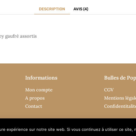
DESCRIPTION
AVIS (4)
y gaufré assortis
Informations
Bulles de Pop
Mon compte
CGV
A propos
Mentions légal
Contact
Confidentitalit
e expérience sur notre site web. Si vous continuez à utiliser ce site, nou
ure expérience sur notre site web. Si vous continuez à utiliser ce site
êtes satisfait.