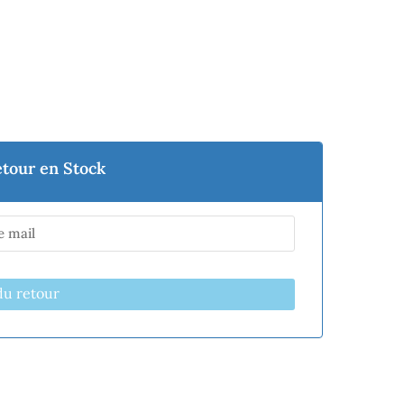
etour en Stock
du retour