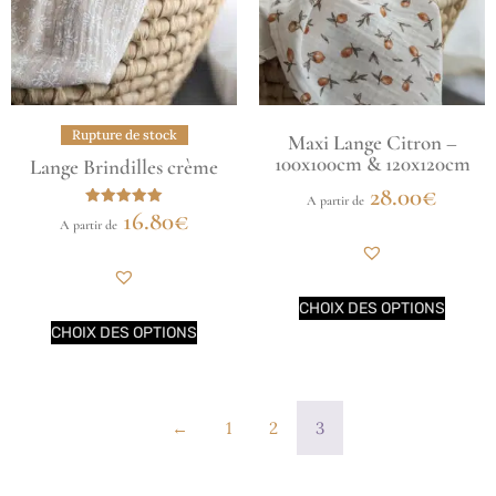
Rupture de stock
Maxi Lange Citron –
100x100cm & 120x120cm
Lange Brindilles crème
28.00
€
A partir de
16.80
€
Note
A partir de
5.00
sur 5
CHOIX DES OPTIONS
CHOIX DES OPTIONS
←
1
2
3