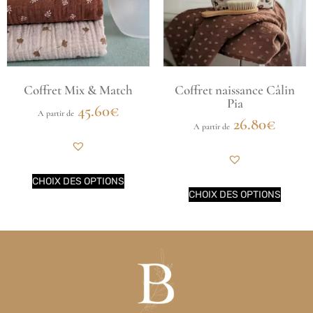
Coffret Mix & Match
Coffret naissance Câlin
Pia
45.60
€
A partir de
26.80
€
A partir de
CHOIX DES OPTIONS
CHOIX DES OPTIONS