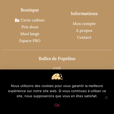
Boutique
Informations
Carte cadeau
Mon compte
Prix doux
A propos
Maxi lange
Contact
Espace PRO
Bulles de Popeline
CGV
Mentions légales
Confidentitalité
Nous utilisons des cookies pour vous garantir la meilleure
Nous utilisons des cookies pour vous garantir la meilleure expérience
expérience sur notre site web. Si vous continuez à utiliser ce
sur notre site web. Si vous continuez à utiliser ce site, nous
site, nous supposerons que vous en êtes satisfait.
supposerons que vous en êtes satisfait.
© 2026 Bulles de Popeline - Tous droits réservés
Ok
Création du site par
WYCAN - Agence web
OK
EN SAVOIR PLUS